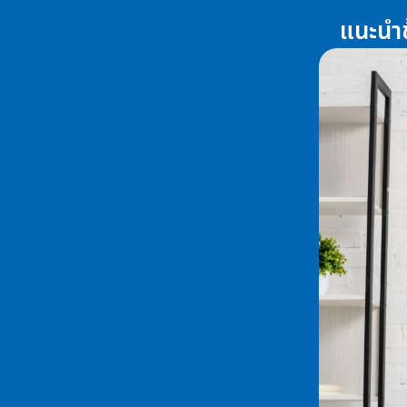
แนะนำข