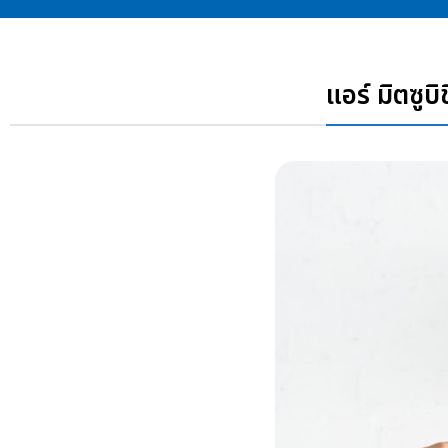
แอร์ มิตซู