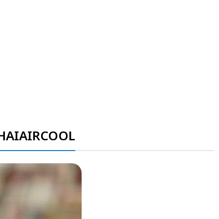
ง THAIAIRCOOL