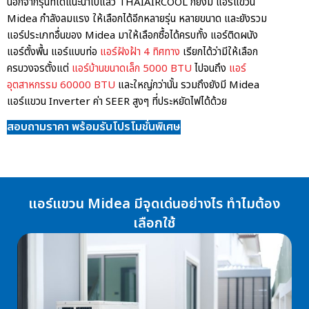
นอกจากรุ่นที่ได้แนะนำไปแล้ว THAIAIRCOOL ก็ยังมี
แอร์แขวน
Midea กำลังลมแรง
ให้เลือกได้อีกหลายรุ่น หลายขนาด และยังรวม
แอร์ประเภทอื่นของ Midea มาให้เลือกซื้อได้ครบทั้ง แอร์ติดผนัง
แอร์ตั้งพื้น แอร์แบบท่อ
แอร์ฝังฝ้า 4 ทิศทาง
เรียกได้ว่ามีให้เลือก
ครบวงจรตั้งแต่
แอร์บ้านขนาดเล็ก 5000 BTU
ไปจนถึง
แอร์
อุตสาหกรรม 60000 BTU
และใหญ่กว่านั้น รวมถึงยังมี
Midea
แอร์แขวน Inverter ค่า SEER
สูงๆ ที่ประหยัดไฟได้ด้วย
สอบถามราคา พร้อมรับโปรโมชั่นพิเศษ
แอร์แขวน Midea มีจุดเด่นอย่างไร ทำไมต้อง
เลือกใช้