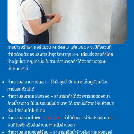
การบำรุงรักษา
แอร์แขวน Midea 3 เฟส 380V
จะมีทั้งส่วนที่
ทำได้ด้วยตัวเองและการบำรุงรักษาทุก 3-6 เดือนซึ่งต้องทำโดย
ช่างผู้เชี่ยวชาญเท่านั้น ในส่วนที่สามารถทำได้ด้วยตัวเองจะมี
ทั้งหมดดังนี้
ทำความสะอาดภายนอก – ใช้ผ้าชุบน้ำบิดหมาดเช็ดถูตัวเครื่อง
ภายนอกทั่วไปได้
ทำความสะอาดแผ่นกรอง – สามารถทำได้ด้วยการถอดออกมา
ล้างน้ำสะอาด ใช้แปรงขนนุ่มขัดเบาๆ ได้ จากนั้นก็ตากให้แห้งสนิท
ก่อนใส่กลับเข้าไปที่เดิม
ทำความสะอาดใบพัด
คอยล์เย็น
– ทำได้ด้วยการใช้แปรงปัดเอา
ฝุ่นที่ใบพัดหรือฉีดล้างเบาๆ แล้วล้างออก
ทำความสะอาดคอยล์ร้อน – สามารถฉีดน้ำล้างฝุ่นจากแผงคอยล์